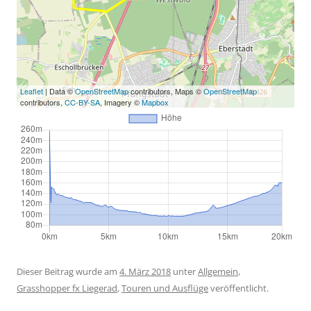
Leaflet
| Data ©
OpenStreetMap
contributors, Maps ©
OpenStreetMap
contributors,
CC-BY-SA
, Imagery ©
Mapbox
Dieser Beitrag wurde am
4. März 2018
unter
Allgemein
,
Grasshopper fx Liegerad
,
Touren und Ausflüge
veröffentlicht.