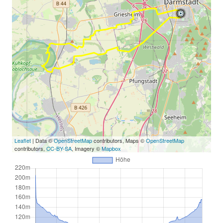
Leaflet
| Data ©
OpenStreetMap
contributors, Maps ©
OpenStreetMap
contributors,
CC-BY-SA
, Imagery ©
Mapbox