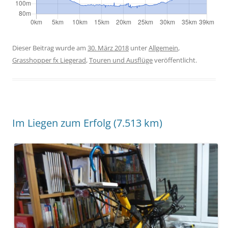
Dieser Beitrag wurde am
30. März 2018
unter
Allgemein
,
Grasshopper fx Liegerad
,
Touren und Ausflüge
veröffentlicht.
Im Liegen zum Erfolg (7.513 km)