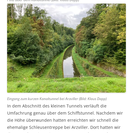
Eingang zum kurzen Kanaltunnel bei Arzviller (Bild: Klaus Dapp)
In dem Abschnitt des kleinen Tunnels verläuft die
Umfachrung genau über dem Schiffstunnel. Nachdem wir
die Höhe überwunden hatten erreichten wir schnell die
ehemalige Schleusentreppe bei Arzviller. Dort hatten wir