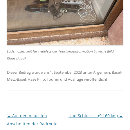
Lademöglichkeit für Pedelecs der Tourismusinformation Saverne (Bild:
Klaus Dapp)
Dieser Beitrag wurde am
1. September 2023
unter
Allgemein
,
Basel-
Metz-Basel
,
Hase Pino
,
Touren und Ausflüge
veröffentlicht.
Beitragsnavigation
←
Auf den neuesten
Und Schluss … (9.169 km)
→
Abschnitten der Radroute