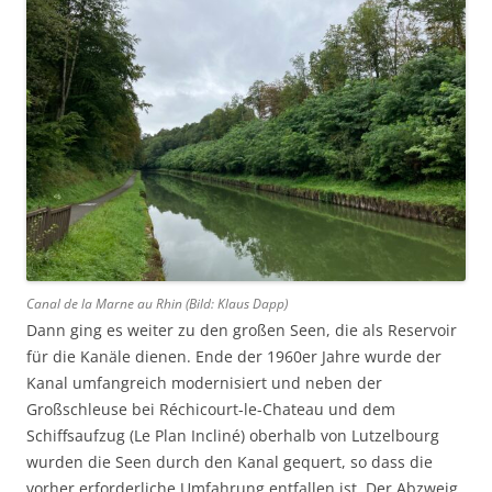
Canal de la Marne au Rhin (Bild: Klaus Dapp)
Dann ging es weiter zu den großen Seen, die als Reservoir
für die Kanäle dienen. Ende der 1960er Jahre wurde der
Kanal umfangreich modernisiert und neben der
Großschleuse bei Réchicourt-le-Chateau und dem
Schiffsaufzug (Le Plan Incliné) oberhalb von Lutzelbourg
wurden die Seen durch den Kanal gequert, so dass die
vorher erforderliche Umfahrung entfallen ist. Der Abzweig