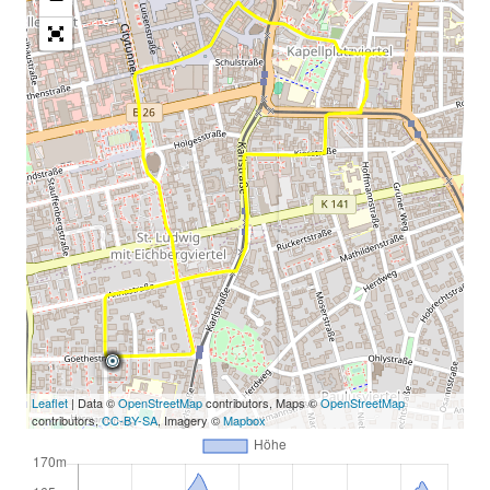
Leaflet
| Data ©
OpenStreetMap
contributors, Maps ©
OpenStreetMap
contributors,
CC-BY-SA
, Imagery ©
Mapbox