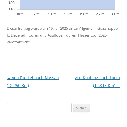
Dieser Beitrag wurde am
19. Juli 2025
unter
Allgemein
,
Grasshopper
fx Liegerad
,
Touren und Ausflüge
,
Touren: Hessentour 2025
veröffentlicht.
Beitragsnavigation
←
Von Runkel nach Nassau
Von Koblenz nach Lorch
(12.250 Km)
(12.348 Km)
→
Suchen
nach: